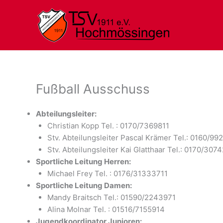
Zum
Inhalt
springen
Fußball Ausschuss
Abteilungsleiter:
Christian Kopp Tel. : 0170/7369811
Stv. Abteilungsleiter Pascal Krämer Tel.: 0160/9
Stv. Abteilungsleiter Kai Glatthaar Tel.: 0170/307
Sportliche Leitung Herren:
Michael Frey Tel. : 0176/31333711
Sportliche Leitung Damen:
Mandy Braitsch Tel.: 01590/2243971
Alina Molnar Tel. : 01516/7155914
Jugendkoordinator Junioren: