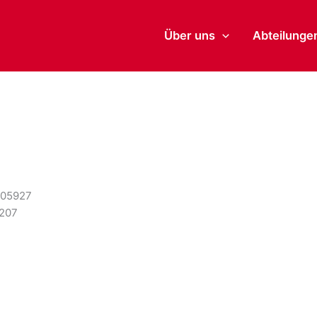
Über uns
Abteilunge
9205927
4207