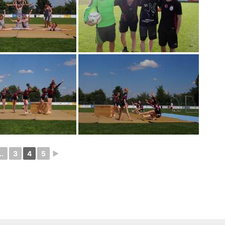
..
3
4
5
►