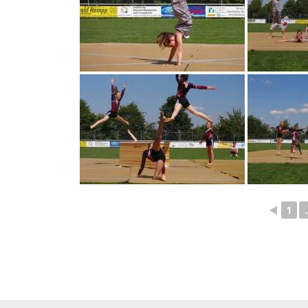
◄
1
.