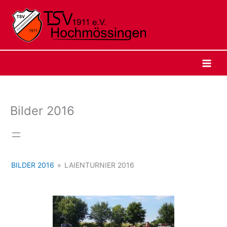
Zum
Inhalt
springen
Bilder 2016
BILDER 2016
»
LAIENTURNIER 2016